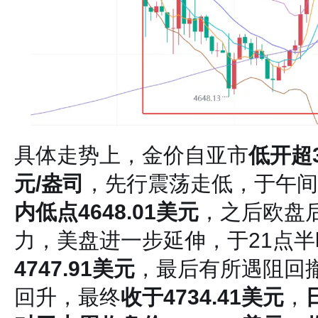
具体走势上，金价自亚市
低开超3
元/盎司
，先行震荡走低，于午间
内低点4648.01美元
，之后欧盘
力，美盘进一步延伸，于21点
4747.91美元
，最后有所遇阻回
回升，最终
收于4734.41美元
，