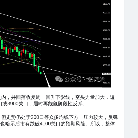
之内，并回落收复周一回升下影线，空头力量加大，短
口或3900关口，届时再觊觎阶段性反弹。
但走势仍处于200日等众多均线下方，压力较大，反弹
，也暗示后市有跌破4100关口的预期风险。所以，整体