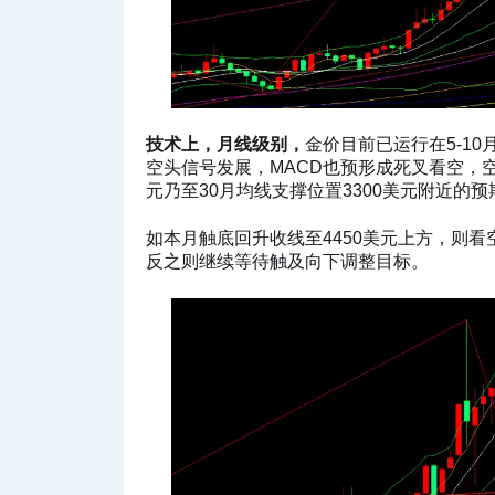
技术上，月线级别，
金价目前已运行在5-1
空头信号发展，MACD也预形成死叉看空，空
元乃至30月均线支撑位置3300美元附近的预
如本月触底回升收线至4450美元上方，则
反之则继续等待触及向下调整目标。