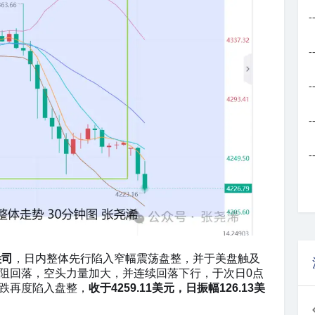
-
-
-
-
-
盎司
，日内整体先行陷入窄幅震荡盘整，并于美盘触及
阻回落，空头力量加大，并连续回落下行，于次日0点
跌再度陷入盘整，
收于4259.11美元，日振幅126.13美