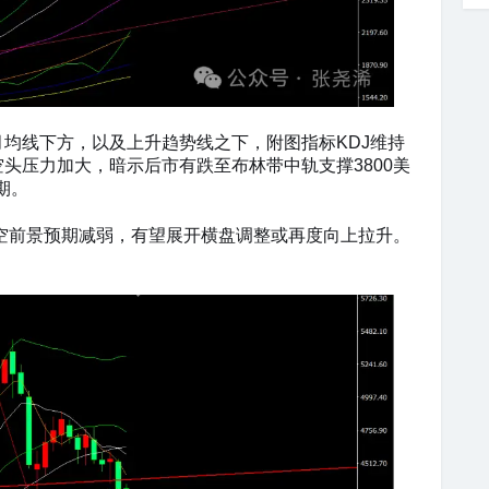
0月均线下方，以及上升趋势线之下，附图指标KDJ维持
头压力加大，暗示后市有跌至布林带中轨支撑3800美
期。
看空前景预期减弱，有望展开横盘调整或再度向上拉升。