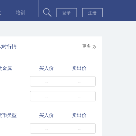
龙
培训
登录
注册
更多
实时行情
贵金属
买入价
卖出价
-
--
--
-
--
--
货币类型
买入价
卖出价
-
--
--